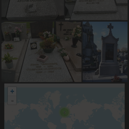
+
-
5