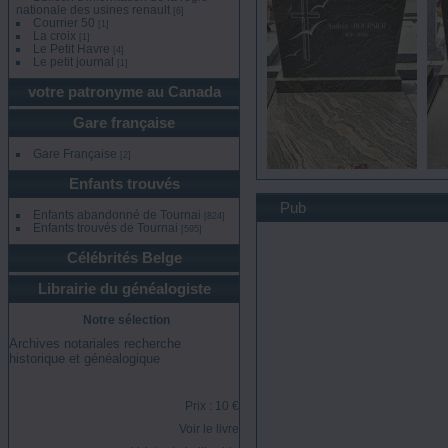
nationale des usines renault
[6]
Courrier 50
[1]
La croix
[1]
Le Petit Havre
[4]
Le petit journal
[1]
votre patronyme au Canada
Gare française
Gare Française
[2]
4
Enfants trouvés
vue 565 fois
Pub
Enfants abandonné de Tournai
[824]
Enfants trouvés de Tournai
[595]
Célébrités Belge
Librairie du généalogiste
Notre sélection
Archives notariales recherche
historique et généalogique
Prix : 10 €
Voir le livre