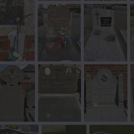
10
11
vue 681 fois
vue 637 fois
15
16
s
vue 654 fois
vue 652 fois
20
21
22
vue 614 fois
vue 609 fois
vue 621 fois