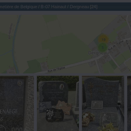
metière de Belgique
/
B-07 Hainaut
/
Dergneau
24
19
5