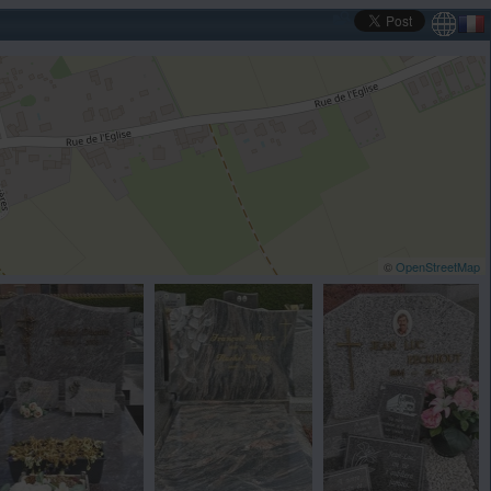
©
OpenStreetMap