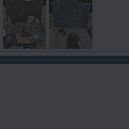
8
9
vue 619 fois
vue 594 fois