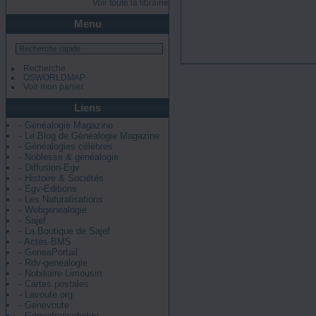
Voir toute la librairie
Menu
Recherche
OSWORLDMAP
Voir mon panier
Liens
- Généalogie Magazine
- Le Blog de Généalogie Magazine
- Généalogies célèbres
- Noblesse & généalogie
- Diffusion-Egv
- Histoire & Sociétés
- Egv-Editions
- Les Naturalisations
- Webgenealogie
- Sajef
- La Boutique de Sajef
- Actes-BMS
- GeneaPortail
- Rdv-genealogie
- Nobiliaire Limousin
- Cartes postales
- Lavoute.org
- Genevoute
- Geneafrancobelge