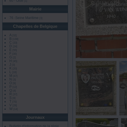
60 - Oise
[1]
Mairie
76 -Seine Maritime
[3]
Chapelles de Belgique
A
[32]
B
[139]
C
[33]
D
[24]
E
[55]
F
[30]
G
[2]
H
[45]
1
J
[3]
vue 631 foi
K
[20]
L
[16]
M
[47]
N
[3]
O
[9]
P
[12]
Q
[4]
R
[37]
S
[9]
T
[70]
V
[28]
W
[14]
Journaux
2
vue 608 fois
Bulletin d'information de la régie