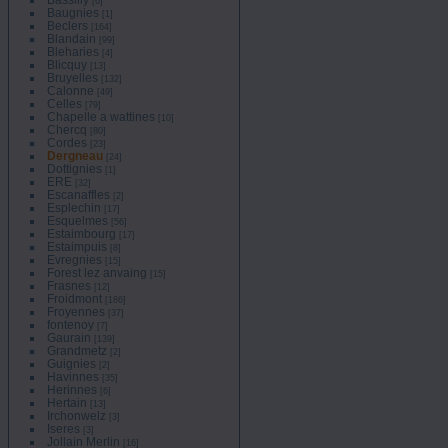
[6]
Baugnies
[1]
Beclers
[164]
Blandain
[99]
Bleharies
[4]
Blicquy
[13]
Bruyelles
[132]
Calonne
[49]
Celles
[79]
Chapelle a wattines
[10]
Chercq
[80]
Cordes
[23]
Dergneau
[24]
Dottignies
[1]
ERE
[32]
Escanaffles
[2]
Esplechin
[17]
Esquelmes
[56]
Estaimbourg
[17]
Estaimpuis
[8]
Evregnies
[15]
Forest lez anvaing
[15]
Frasnes
[12]
Froidmont
[186]
Froyennes
[37]
fontenoy
[7]
Gaurain
[139]
Grandmetz
[2]
Guignies
[2]
Havinnes
[35]
Herinnes
[6]
Hertain
[13]
Irchonwelz
[3]
Iseres
[3]
Jollain Merlin
[16]