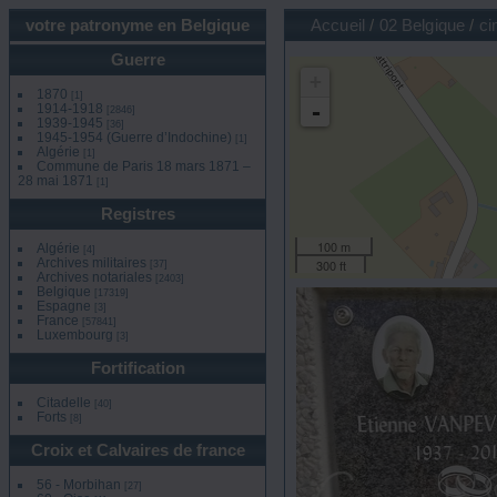
votre patronyme en Belgique
Accueil
/
02 Belgique
/
ci
Guerre
+
1870
[1]
-
1914-1918
[2846]
1939-1945
[36]
1945-1954 (Guerre d’Indochine)
[1]
Algérie
[1]
Commune de Paris 18 mars 1871 –
28 mai 1871
[1]
Registres
100 m
Algérie
[4]
Archives militaires
300 ft
[37]
Archives notariales
[2403]
Belgique
[17319]
Espagne
[3]
France
[57841]
Luxembourg
[3]
Fortification
Citadelle
[40]
Forts
[8]
Croix et Calvaires de france
56 - Morbihan
[27]