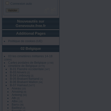
Connexion auto
Nouveautés sur
Genevoute.free.fr
Additional Pages
Politique de cookies (UE)
02 Belgique
03 les cimetières militaires 14-18
[15850]
Cartes postales de Belgique
[1740]
cimetière de Belgique
[6775]
B-01 Flandre occidentale
[347]
B-03 Anvers
[2]
B-04 Limbourg
[2]
B-05 Brabant flamand
[1]
B-06 Brabant Wallon
[94]
B-07 Hainaut
[5477]
Aiseau
[10]
Anvaing
[6]
Antoing
[93]
Ath
[2]
Attre
[10]
Barry
[36]
Bailleul
[2]
Bassilly