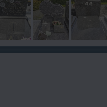
5
6
7
vue 614 fois
vue 589 fois
vue 640 fois