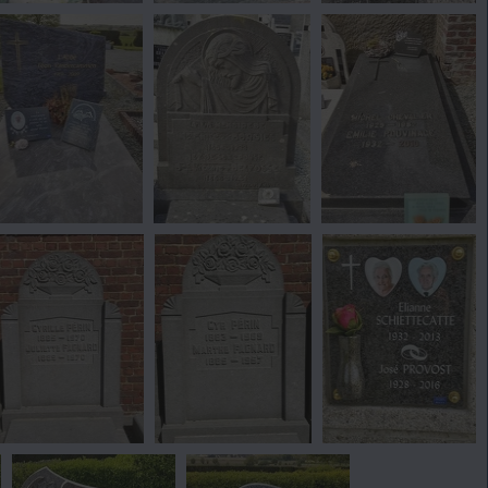
12
13
14
vue 626 fois
vue 642 fois
vue 593 fois
17
18
19
vue 610 fois
vue 661 fois
vue 609 fois
23
24
3
vue 623 fois
vue 600 fois
vue 629 fois