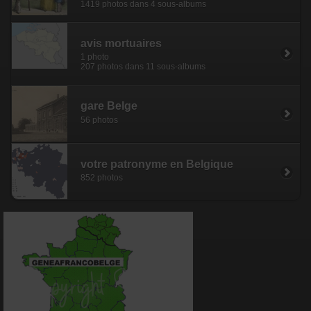
1419 photos dans 4 sous-albums
avis mortuaires
1 photo
207 photos dans 11 sous-albums
gare Belge
56 photos
votre patronyme en Belgique
852 photos