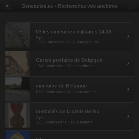
Geneactes.eu - Recherchez vos ancêtres
03 les cimetières militaires 14-18
9 photos
15841 photos dans 281 sous-albums
Cartes postales de Belgique
1740 photos dans 77 sous-albums
cimetière de Belgique
6775 photos dans 171 sous-albums
medaillés de la croix de feu
2 photos
3355 photos dans 7 sous-albums