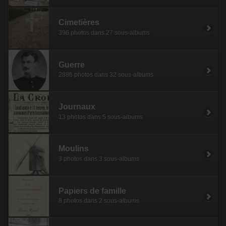
Cimetières
396 photos dans 27 sous-albums
Guerre
2886 photos dans 32 sous-albums
Journaux
13 photos dans 5 sous-albums
Moulins
3 photos dans 3 sous-albums
Papiers de famille
8 photos dans 2 sous-albums