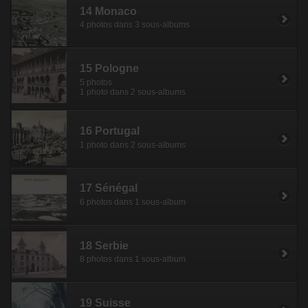
14 Monaco
4 photos dans 3 sous-albums
15 Pologne
5 photos
1 photo dans 2 sous-albums
16 Portugal
1 photo dans 2 sous-albums
17 Sénégal
6 photos dans 1 sous-album
18 Serbie
8 photos dans 1 sous-album
19 Suisse