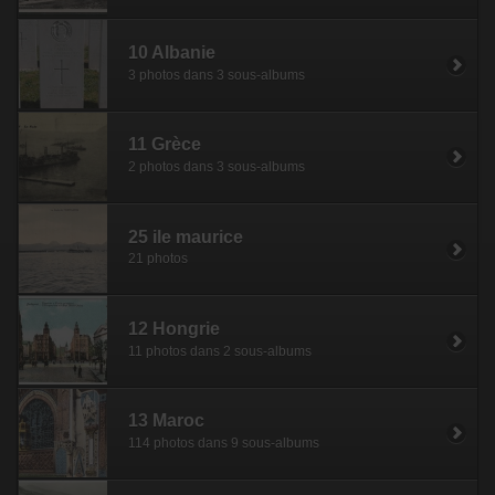
10 Albanie
3 photos dans 3 sous-albums
11 Grèce
2 photos dans 3 sous-albums
25 ile maurice
21 photos
12 Hongrie
11 photos dans 2 sous-albums
13 Maroc
114 photos dans 9 sous-albums