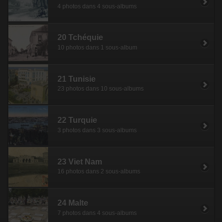
4 photos dans 4 sous-albums
20 Tchéquie
10 photos dans 1 sous-album
21 Tunisie
23 photos dans 10 sous-albums
22 Turquie
3 photos dans 3 sous-albums
23 Viet Nam
16 photos dans 2 sous-albums
24 Malte
7 photos dans 4 sous-albums