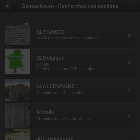
Geneactes.eu - Recherchez vos ancêtres
01 FRANCE
14204 photos dans 854 sous-albums
02 Belgique
1 photo
32993 photos dans 721 sous-albums
03 ALLEMAGNE
34 photos dans 7 sous-albums
04 Italie
71 photos dans 30 sous-albums
05 Luxembourg