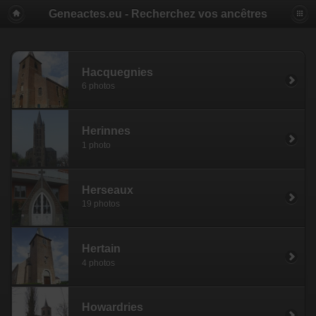
Geneactes.eu - Recherchez vos ancêtres
Hacquegnies
6 photos
Herinnes
1 photo
Herseaux
19 photos
Hertain
4 photos
Howardries