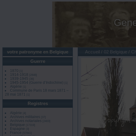
Gene
votre patronyme en Belgique
Accueil
/
02 Belgique
/
Ch
Guerre
1870
[1]
1914-1918
[2846]
1939-1945
[36]
1945-1954 (Guerre d’Indochine)
[1]
Algérie
[1]
Commune de Paris 18 mars 1871 –
28 mai 1871
[1]
Registres
Algérie
[4]
Archives militaires
[37]
Archives notariales
[2403]
Belgique
[17319]
Espagne
[3]
France
[57841]