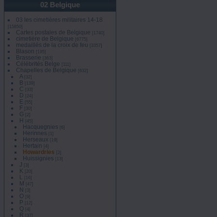
02 Belgique
03 les cimetières militaires 14-18
[15850]
Cartes postales de Belgique
[1740]
cimetière de Belgique
[6775]
medaillés de la croix de feu
[3357]
Blason
[195]
Brasserie
[363]
Célébrités Belge
[111]
Chapelles de Belgique
[632]
A
[32]
B
[139]
C
[33]
D
[24]
E
[55]
F
[30]
G
[2]
H
[45]
Hacquegnies
[6]
Herinnes
[1]
Herseaux
[19]
Hertain
[4]
Howardries
[2]
Huissignies
[13]
J
[3]
K
[20]
L
[16]
M
[47]
N
[3]
O
[9]
P
[12]
Q
[4]
R
[37]