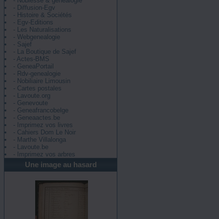
- Noblesse & généalogie
- Diffusion-Egv
- Histoire & Sociétés
- Egv-Editions
- Les Naturalisations
- Webgenealogie
- Sajef
- La Boutique de Sajef
- Actes-BMS
- GeneaPortail
- Rdv-genealogie
- Nobiliaire Limousin
- Cartes postales
- Lavoute.org
- Genevoute
- Geneafrancobelge
- Geneaactes.be
- Imprimez vos livres
- Cahiers Dom Le Noir
- Marthe Villalonga
- Lavoute.be
- Imprimez vos arbres
Une image au hasard