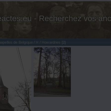
actes.eu - Recherchez vos anc
apelles de Belgique
/
H
/
Howardries
2
howardries02
vue 850 fois