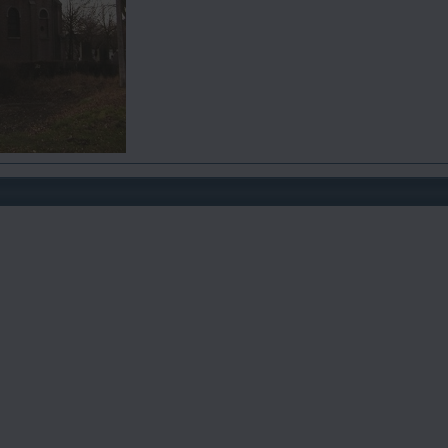
s01
is