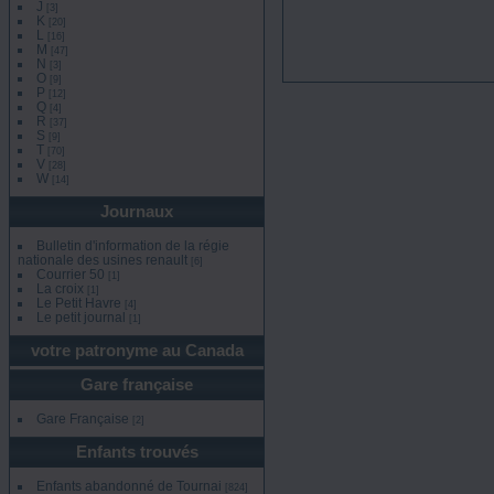
J
[3]
K
[20]
L
[16]
M
[47]
N
[3]
O
[9]
P
[12]
Q
[4]
R
[37]
S
[9]
T
[70]
V
[28]
W
[14]
Journaux
Bulletin d'information de la régie
nationale des usines renault
[6]
Courrier 50
[1]
La croix
[1]
Le Petit Havre
[4]
Le petit journal
[1]
votre patronyme au Canada
Gare française
Gare Française
[2]
Enfants trouvés
Enfants abandonné de Tournai
[824]