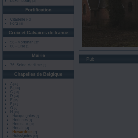
Luxembourg
[3]
Fortification
Citadelle
[40]
Forts
[8]
Croix et Calvaires de france
56 - Morbihan
[27]
60 - Oise
[1]
howardrie
Mairie
vue 839 fo
Pub
76 -Seine Maritime
[3]
Chapelles de Belgique
A
[32]
B
[139]
C
[33]
D
[24]
E
[55]
F
[30]
G
[2]
H
[45]
Hacquegnies
[6]
Herinnes
[1]
Herseaux
[19]
Hertain
[4]
Howardries
[2]
Huissignies
[13]