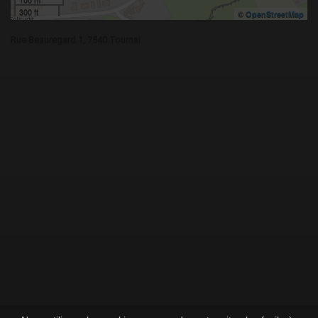
300 ft
©
OpenStreetMap
Rue Beauregard 1, 7540 Tournai