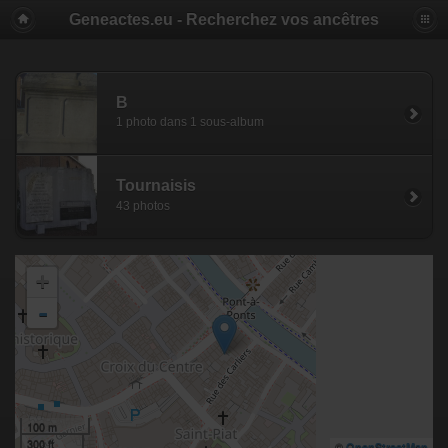
Geneactes.eu - Recherchez vos ancêtres
B
1 photo dans 1 sous-album
Tournaisis
43 photos
+
-
100 m
300 ft
©
OpenStreetMap