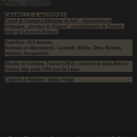
CHAPELLE-À-WATTINES
Comté de Hainaut (châtellenie de Ath) ; département de
Jemmapes ; province de Hainaut ; arrondissement de Tournai ;
entité de Leuze-en-Hainaut.
Superficie : 816 hectares.
Hameaux et dépendances : Gromodt, Rhône, Trieu, Boucart,
Wattines, Hacquemont.
Diocèse de Cambrai, Tournai (1802) ; doyenné de Saint-Brice à
Tournai déjà avant 1559 puis de Leuze.
Chapelle-à-Wattines
: Sainte-Vierge