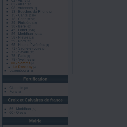
02 - Aisne
[2]
03 - Allier
[24]
08 - Ardennes
[2]
13 - Bouches-du-Rhône
[2]
15 - Cantal
[2380]
18 - Cher
[31792]
29 - Finistère
[16]
38 - Isère
[60]
45 - Loiret
[1347]
56 - Morbihan
[22134]
58 - Nièvre
[14]
59 - Nord
[24]
65 - Hautes-Pyrénées
[1]
71 - Saône-et-Loire
[3]
73 - Savoie
[31]
75 - Paris
[4]
78 - Yvelines
[1]
80 - Somme
[4]
Le Ronssoy
[4]
Luxembourg
[3]
Fortification
Citadelle
[40]
Forts
[8]
Croix et Calvaires de france
56 - Morbihan
[27]
60 - Oise
[1]
Mairie