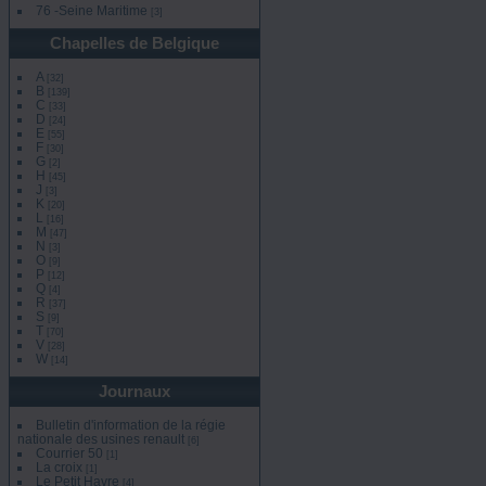
76 -Seine Maritime
[3]
Chapelles de Belgique
A
[32]
B
[139]
C
[33]
D
[24]
E
[55]
F
[30]
G
[2]
H
[45]
J
[3]
K
[20]
L
[16]
M
[47]
N
[3]
O
[9]
P
[12]
Q
[4]
R
[37]
S
[9]
T
[70]
V
[28]
W
[14]
Journaux
Bulletin d'information de la régie
nationale des usines renault
[6]
Courrier 50
[1]
La croix
[1]
Le Petit Havre
[4]