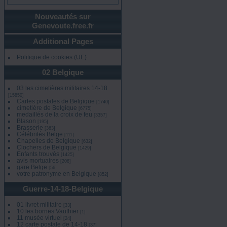
Nouveautés sur
Genevoute.free.fr
Additional Pages
Politique de cookies (UE)
02 Belgique
03 les cimetières militaires 14-18
[15850]
Cartes postales de Belgique
[1740]
cimetière de Belgique
[6775]
medaillés de la croix de feu
[3357]
Blason
[195]
Brasserie
[363]
Célébrités Belge
[111]
Chapelles de Belgique
[632]
Clochers de Belgique
[1429]
Enfants trouvés
[1425]
avis mortuaires
[208]
gare Belge
[56]
votre patronyme en Belgique
[852]
Guerre-14-18-Belgique
01 livret militaire
[33]
10 les bornes Vauthier
[1]
11 musée virtuel
[24]
12 carte postale de 14-18
[37]