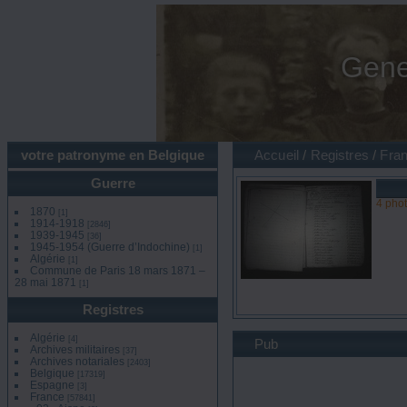
Gene
votre patronyme en Belgique
Accueil
/
Registres
/
Fra
Guerre
4 pho
1870
[1]
1914-1918
[2846]
1939-1945
[36]
1945-1954 (Guerre d’Indochine)
[1]
Algérie
[1]
Commune de Paris 18 mars 1871 –
28 mai 1871
[1]
Registres
Algérie
[4]
Pub
Archives militaires
[37]
Archives notariales
[2403]
Belgique
[17319]
Espagne
[3]
France
[57841]