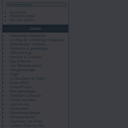
Recherche
OSWORLDMAP
Voir mon panier
Liens
- Généalogie Magazine
- Le Blog de Généalogie Magazine
- Généalogies célèbres
- Noblesse & généalogie
- Diffusion-Egv
- Histoire & Sociétés
- Egv-Editions
- Les Naturalisations
- Webgenealogie
- Sajef
- La Boutique de Sajef
- Actes-BMS
- GeneaPortail
- Rdv-genealogie
- Nobiliaire Limousin
- Cartes postales
- Lavoute.org
- Genevoute
- Geneafrancobelge
- Geneaactes.be
- Imprimez vos livres
- Cahiers Dom Le Noir