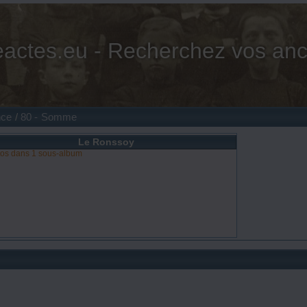
actes.eu - Recherchez vos anc
nce
/
80 - Somme
Le Ronssoy
tos dans 1 sous-album