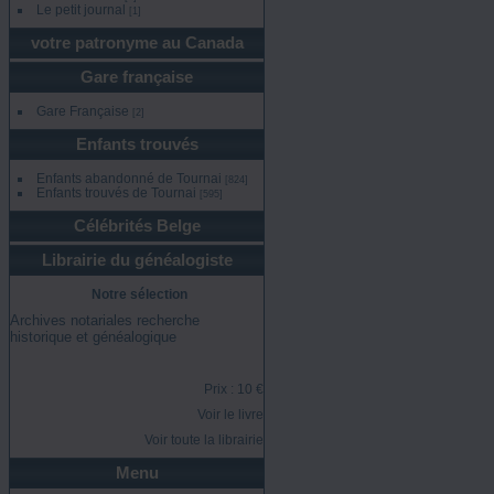
Le petit journal
[1]
votre patronyme au Canada
Gare française
Gare Française
[2]
Enfants trouvés
Enfants abandonné de Tournai
[824]
Enfants trouvés de Tournai
[595]
Célébrités Belge
Librairie du généalogiste
Notre sélection
Archives notariales recherche
historique et généalogique
Prix : 10 €
Voir le livre
Voir toute la librairie
Menu