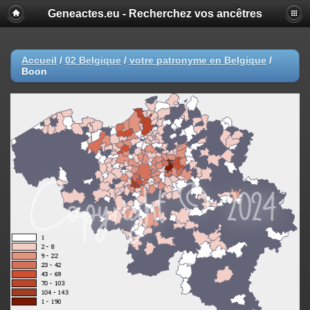
Geneactes.eu - Recherchez vos ancêtres
Accueil
/
02 Belgique
/
votre patronyme en Belgique
/
Boon