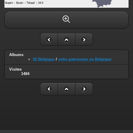
Albums
02 Belgique
/
votre patronyme en Belgique
Visites
1484