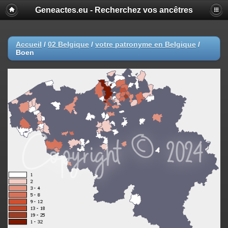
Geneactes.eu - Recherchez vos ancêtres
Accueil
/
02 Belgique
/
votre patronyme en Belgique
/
Boen