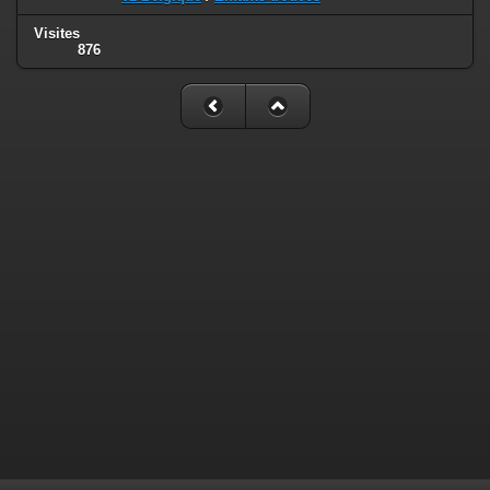
Visites
876