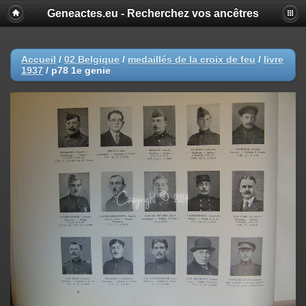
Geneactes.eu - Recherchez vos ancêtres
Accueil
/
02 Belgique
/
medaillés de la croix de feu
/
livre
1937
/
p78 1e genie