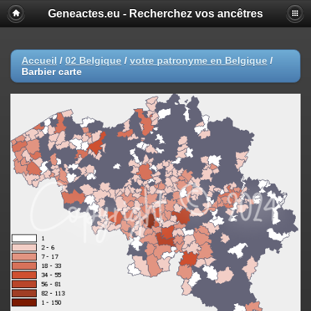
Geneactes.eu - Recherchez vos ancêtres
Accueil
/
02 Belgique
/
votre patronyme en Belgique
/
Barbier carte