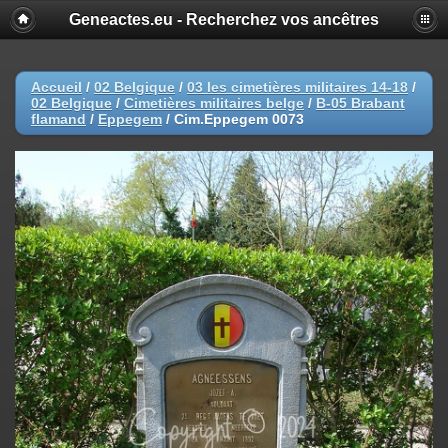
Geneactes.eu - Recherchez vos ancêtres
Accueil
/
02 Belgique
/
03 les cimetières militaires 14-18
/
02 Belgique
/
Cimetières militaires belge
/
B-05 Brabant
flamand
/
Eppegem
/
Cim.Eppegem 0073