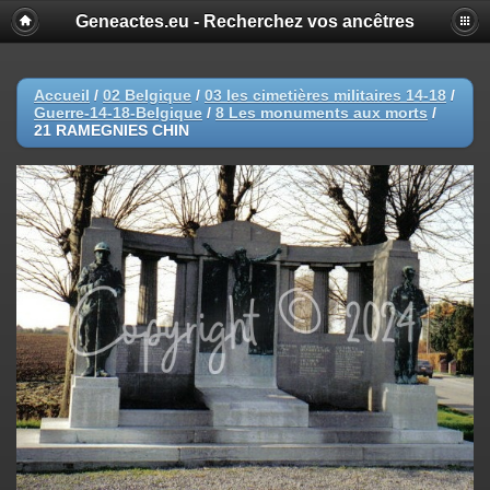
Geneactes.eu - Recherchez vos ancêtres
Accueil
/
02 Belgique
/
03 les cimetières militaires 14-18
/
Guerre-14-18-Belgique
/
8 Les monuments aux morts
/
21 RAMEGNIES CHIN